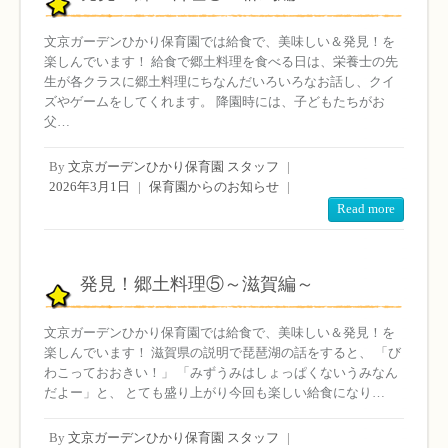
文京ガーデンひかり保育園では給食で、美味しい＆発見！を
楽しんでいます！ 給食で郷土料理を食べる日は、栄養士の先
生が各クラスに郷土料理にちなんだいろいろなお話し、クイ
ズやゲームをしてくれます。 降園時には、子どもたちがお
父…
By
文京ガーデンひかり保育園 スタッフ
|
2026年3月1日
|
保育園からのお知らせ
|
Read more
発見！郷土料理⑤～滋賀編～
文京ガーデンひかり保育園では給食で、美味しい＆発見！を
楽しんでいます！ 滋賀県の説明で琵琶湖の話をすると、 「び
わこっておおきい！」 「みずうみはしょっぱくないうみなん
だよー」と、 とても盛り上がり今回も楽しい給食になり…
By
文京ガーデンひかり保育園 スタッフ
|