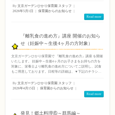
By
文京ガーデンひかり保育園 スタッフ
|
2026年5月1日
|
保育園からのお知らせ
|
Read more
『離乳食の進め方』講座 開催のお知ら
せ（妊娠中～生後4ヶ月の方対象）
文京ガーデンひかり保育園で 『離乳食の進め方』講座 を開催
いたします。 妊娠中～生後4ヶ月のお子さまをお持ちの方を
対象に、栄養士より離乳食の進め方についてご説明し、試食
もご用意しております。日程等の詳細は、▼下記のチラシ…
By
文京ガーデンひかり保育園 スタッフ
|
2026年4月15日
|
保育園からのお知らせ
|
Read more
発見！郷土料理⑥～群馬編～